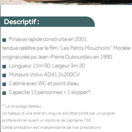
Descriptif :
Pinasse rapide construite en 2001,
rendue célèbre par le film ”Les Petits Mouchoirs“. Modèle
original créé pa Jean-Pierre Dubourdieu en 1990
Longueur 11m 50, Largeur 3m 20
Moteurs Volvo AD41 2x200CV
Cabine avec WC et point d’eau
Capacité 11 personnes + 1 skipper*
* Le skippage bateau:
Un bateau d’une telle envergure doit être piloté par un skipper
professionnel ayant un diplôme de capitaine 750
Cette prestation est indépendante de nos prestations